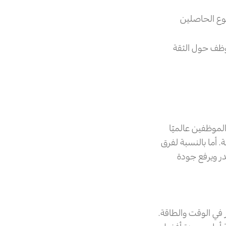
وع الحاصلين
ظف حول الثقة
Sta الصادر عن Gallup، تراجع اندماج الموظفين عالميًا
438 مليار دولار من الإنتاجية. أما بالنسبة لفرق
در ويرفع جودة
في الوقت والطاقة.