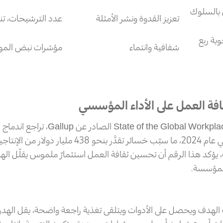
 بالسلوك
تعزيز القدوة ونشر الأمثلة
عدد الترشيحات، تن
بة ربع
شفافية وانتماء
مؤشرات نبض المو
افة العمل على الأداء المؤسسي
وفقًا لتقرير te of the Global Workplace 2025
من 23% إلى 21% في عام 2024، ما سبّب خسائر تقدَّر بنحو 
ة، يؤكد هذا الرقم أن تحسين ثقافة العمل استثمارٌ ملموس يقلّل اله
 المؤسسة.
الهدف ويحصل على الأدوات ويتلقى تغذية راجعة واضحة، يقل الهدر 