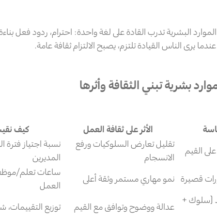
لموارد البشرية تدرب القادة على لغة واحدة: احترام، ردود فعل بناءة،
دما يرى الناس القيادة تلتزم، يصبح الالتزام ثقافة عامة.
ارد بشرية تبني الثقافة وأثرها
اسة
الأثر على ثقافة العمل
كيف نقي
تقليل تعارض السلوكيات ورفع
نسبة اجتياز فترة ال
على القيم
الانسجام
المديرين
ساعات تعلم/موظف،
رات قصيرة
نمو مهاري مستمر وثقة أعلى
العمل
عد (سلوك +
عدالة ووضوح وتوافق مع القيم
توزيع التقييمات، 