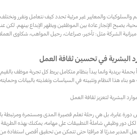
م والسلوكيات والمعايير غير مرئية تحدد كيف نتعامل ونقرر ونختلف 
ية، يصبح الإنجاز عادة بين الموظفين ويظهر الإبداع بينهم. لكن ع
 ميزانية الشركة مثل: تأخير، صراعات، رحيل المواهب، شكاوى العملاء
ارد البشرية في تحسين ثقافة العمل
بدأ بحملة بريدية وانما يبدأ بنظام متكامل يربط كل تجربة موظف بالقيم
 هو بناء هذا النظام وتثبيته في السياسات وتغذيته بالبيانات وحمايته ب
موارد البشرية لتعزيز ثقافة العمل
دورة عابرة، بل هي رحلة تعلم قصيرة المدى ومستمرة ومرتبطة بال
كل دور وظيفي شاملةً التطبيقات على مهامه، يمكنك بهذه الطريقة 
عل المدير مدربًا لا مراقبًا حتى تتمكن من تحقيق أقصى استفادة من 