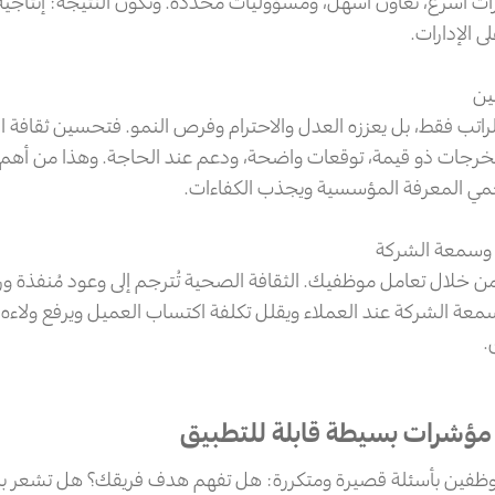
ات أسرع، تعاون أسهل، ومسؤوليات محددة. وتكون النتيجة: إنتاجي
 الإدارات.
ين
الراتب فقط، بل يعززه العدل والاحترام وفرص النمو. فتحسين ثقافة 
خرجات ذو قيمة، توقعات واضحة، ودعم عند الحاجة. وهذا من أ
حمي المعرفة المؤسسية ويجذب الكفاءات.
وسمعة الشركة
ن خلال تعامل موظفيك. الثقافة الصحية تُترجم إلى وعود مُنفذة 
معة الشركة عند العملاء ويقلل تكلفة اكتساب العميل ويرفع ولاءه 
.
 مؤشرات بسيطة قابلة للتطبيق
وظفين بأسئلة قصيرة ومتكررة: هل تفهم هدف فريقك؟ هل تشعر بال