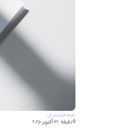
دقيقة قراءة
نُشر في
9دقيقة
٣١ أكتوبر ٢٠٢٥