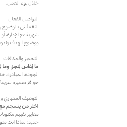
خلال يوم العمل.
التواصل الفعال
الثقة تُبنى بالوضوح
شهرية مع الإدارة، أ
ووضوح الهدف وتدوين 
التحفيز والمكافآت
ما يُقاس يُنجز، وما يُ
الجودة، المبادرة، خد
حوافز صغيرة سريعة 
التوظيف المعياري وا
اختَر من ينسجم مع 
معايير تقييم مكتوبة.
جديد: لماذا انت متو