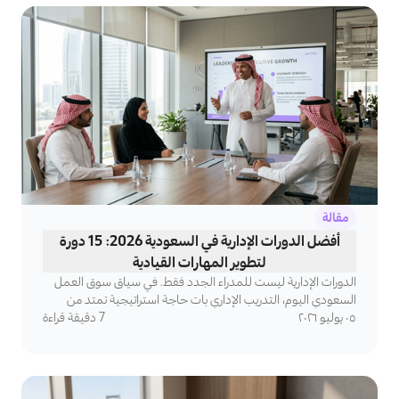
مقالة
أفضل الدورات الإدارية في السعودية 2026: 15 دورة
لتطوير المهارات القيادية
الدورات الإدارية ليست للمدراء الجدد فقط. في سياق سوق العمل
السعودي اليوم، التدريب الإداري بات حاجة استراتيجية تمتد من
٠٥ يوليو ٢٠٢٦
7
المشرف الميداني إلى القيادة التنفيذية — لأن المؤسسة التي لا
دقيقة قراءة
تستثمر في تطوير مهارات قادتها تواجه معادلة صعبة: موظفون
مؤهلون تقنياً يفتقرون إلى القدرة على قيادة الفرق وإدارة التغيير
واتخاذ القرار في ظروف الضغط.