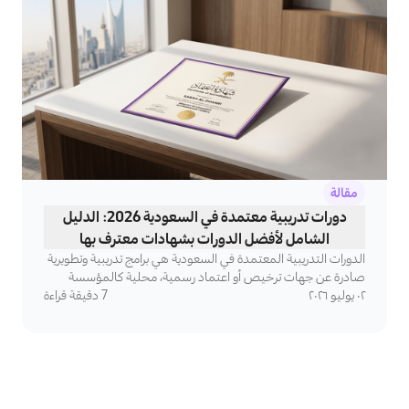
مقالة
دورات تدريبية معتمدة في السعودية 2026: الدليل
الشامل لأفضل الدورات بشهادات معترف بها
الدورات التدريبية المعتمدة في السعودية هي برامج تدريبية وتطويرية
صادرة عن جهات ترخيص أو اعتماد رسمية، محلية كالمؤسسة
٠٢ يوليو ٢٠٢٦
7
العامة للتدريب التقني والمهني (TVTC) وصندوق تنمية الموارد
دقيقة قراءة
البشرية (هدف)، أو دولية كـ PMI وCIPD وNEBOSH وغيرها،
وتُفضي إلى شهادة مهنية ذات اعتراف فعلي في سوق العمل، لا
مجرد شهادة حضور.