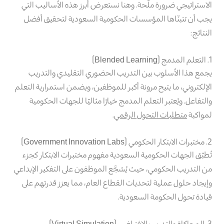
الاستراتيجي ضرورة ملّحة. وهنا نستعرض أبرز هذه الأساليب التي
يجب أن تتبنّاها المؤسسات الحكومية السعودية لتحقيق أفضل
النتائج:
1. التعلم المدمج (Blended Learning)
يجمع هذا الأسلوب بين التدريب الحضوري التقليدي والتدريب
الإلكتروني، ما يتيح مرونة أكبر للموظفين، ويضمن استمرارية التعلم
والتفاعل. ويُعتبر التعلم المدمج خيارًا مثاليًا للجهات الحكومية
لمواكبة
متطلبات التحول الرقمي
.
2. مختبرات الابتكار الحكومي (Government Innovation Labs)
تُطبّق الجهات الحكومية السعودية مفهوم مختبرات الابتكار كجزء
من التدريب الحكومي، حيث يُشجَّع الموظفون على التفكير الإبداعي
وإيجاد حلول عملية لتحديات القطاع العام، مما يعزز قدرتهم على
قيادة تحول الحكومة السعودية.
3. المحاكاة والتدريب الافتراضي (Virtual Simulation)