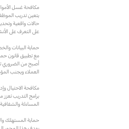
مكافحة غسل الأموال وتموي
يتعين تدريب الموظفي
حالات واقعية وتحديث
على التعرف على الأنش
حماية البيانات وال
أصبح من الضروري تو
العملاء ويجنب المؤس
مكافحة الاحتيال وإد
برامج التدريب تعزز 
المساءلة والشفافية
حماية المستهلك وال
يهدف هذا المحور إلى