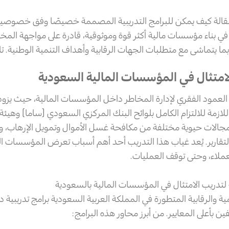
قالة كيف يمكن للبرامج التدريبية المصممة خصيصًا وفق خصوصي
 بناء مؤسسات مالية أكثر قوة وموثوقية، قادرة على مواجهة المخاطر
 بما يتماشى مع متطلبات الجهات الرقابية وأهداف التنمية الوطنية. تابع
امتثال في المؤسسات المالية السعودية
 العمود الفقري لإدارة المخاطر داخل المؤسسات المالية، حيث يزو
للازمة للالتزام الكامل بلوائح البنك المركزي السعودي (ساما) وهيئة
جالات حيوية مختلفة من مكافحة غسل الأموال وتمويل الإرهاب، و
التقارير. يُعد غياب هذا التدريب أحد أهم أسباب تعرض المؤسسات الم
عملاء، وحتى توقف العمليات.
لتدريب الامتثال في المؤسسات المالية بالسعودية
مية والرقابية المتطورة في المملكة العربية السعودية برامج تدريب
ن بأعلى المعايير. من أبرز محاور هذه البرامج: