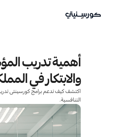
أهمية تدريب المؤسس
والابتكار في الممل
التنافسية.