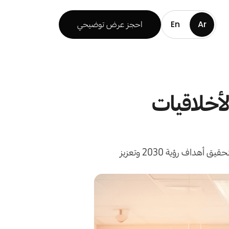
Ar
En
احجز عرض توضيحي
لأخلاقيات
اكتشف كيف تدعم برامج كورسينتى تدريب المؤسسات المالية السعودية في الامتثال والأخلاقيات والابتكار لتحقيق أهداف رؤية 2030 وتعزيز